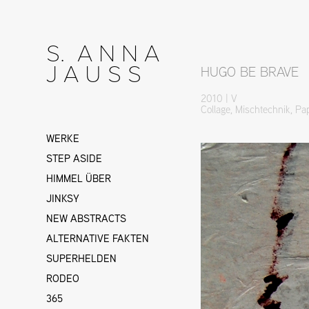
S.  A N N A    
J A U S S
HUGO BE BRAVE
2010 | V
Collage, Mischtechnik, P
WERKE
STEP ASIDE
HIMMEL ÜBER
JINKSY
NEW ABSTRACTS
ALTERNATIVE FAKTEN
SUPERHELDEN
RODEO
365