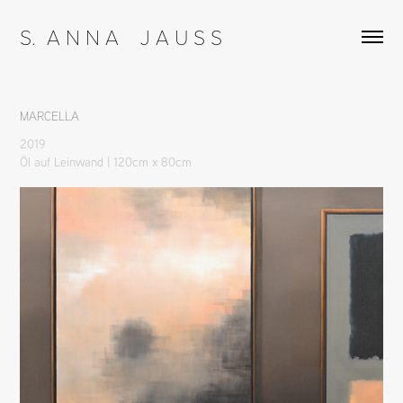
S.  A N N A    J A U S S
MARCELLA
2019