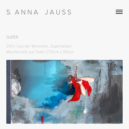
S.  A N N A    J A U S S
SUPER
2014 | aus der Werkreihe „Superhelden“
Mischtechnik auf Textil | 270cm x 150cm