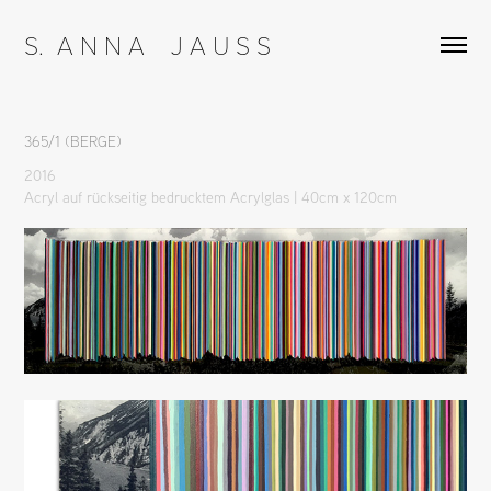
S.  A N N A    J A U S S
365/1 (BERGE)
2016
Acryl auf rückseitig bedrucktem Acrylglas | 40cm x 120cm