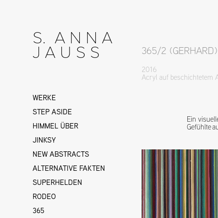
S.  A N N A    
J A U S S
365/2 (GERHARD)
2016
Acryl auf beschichtetem
WERKE
STEP ASIDE
Ein visuel
HIMMEL ÜBER
Gefühlte a
JINKSY
NEW ABSTRACTS
ALTERNATIVE FAKTEN
SUPERHELDEN
RODEO
365