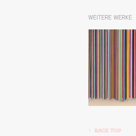
WEITERE WERKE
↑
Back Top